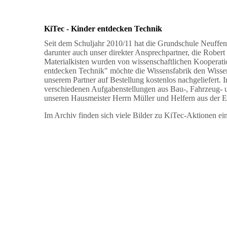
KiTec - Kinder entdecken Technik
Seit
dem Schuljahr 2010/11
hat die Grundschule
Neuffe
darunter auch
unser direkter Ansprechpartner
,
die
Robert 
Materialkisten wurden von wissenschaftlichen Kooperati
entdecken Technik" möchte die Wissensfabrik den Wiss
unserem Partner auf Bestellung kostenlos nachgeliefert.
I
verschiedenen Aufgabenstellungen aus Bau-, Fahrzeug- u
unseren Hausmeister Herrn Müller und Helfern aus der El
Im Archiv finden sich viele Bilder zu KiTec-Aktionen ei