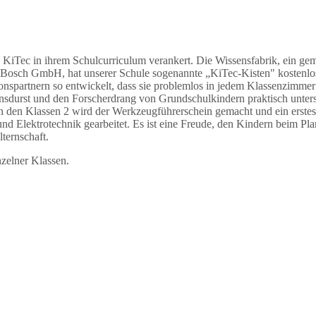
n
KiTec
in ihrem Schulcurriculum verankert
.
Die Wissensfabrik, ein ge
Bosch GmbH, hat unserer Schule sogenannte „
KiTec
-Kisten" kostenlo
onspartnern so
entwickelt,
dass sie
problemlos in jedem Klassenzimmer
ensdurst und den Forscherdrang von Grundschulkindern
praktisch
unter
n den Klassen 2 wird der Werkzeugführerschein gemacht und ein erstes 
nd Elektrotechnik gearbeitet.
Es ist eine Freude, den Kindern beim Pla
ternschaft.
nzelner Klassen.