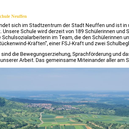
chule Neuffen
ndet sich im Stadt
zentrum
der Stadt
Neuffen
und ist
in
t
.
Unsere Schule
wird derzeit von
189 Schülerinnen und S
 Schulsozialarbeiterin im Team
, die den Schülerinnen u
ückenwind-Kräften", einer FSJ-Kraft und zwei Schulbegl
 si
nd d
ie Bewegungserziehung, Sprachförderung
und d
unserer Arbeit.
Das gemeinsame Miteinander aller am Sc