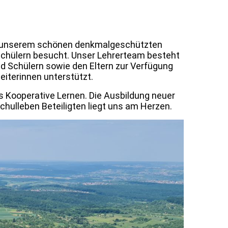
 unserem schönen denkmalgeschützten
chüler
n
besucht
.
Unser Lehrerteam besteht
nd Schülern
sowie den Eltern zur Verfügung
eiterinnen unterstützt.
as
K
ooperative Lernen.
Die Ausbildung neuer
hulleben Beteiligten liegt uns am Herzen.